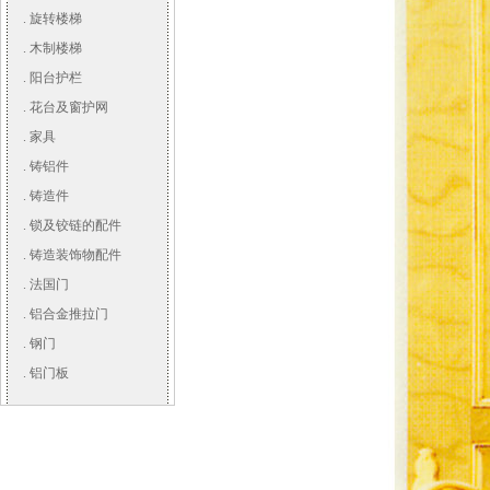
.
旋转楼梯
.
木制楼梯
.
阳台护栏
.
花台及窗护网
.
家具
.
铸铝件
.
铸造件
.
锁及铰链的配件
.
铸造装饰物配件
.
法国门
.
铝合金推拉门
.
钢门
.
铝门板