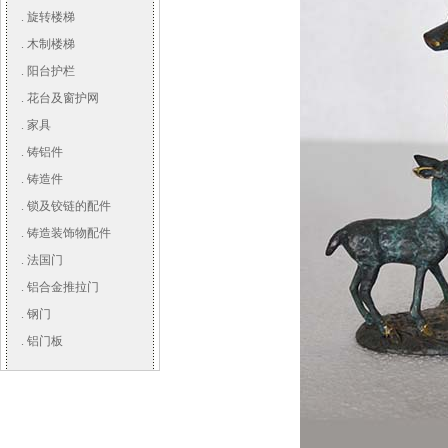
.
旋转楼梯
.
木制楼梯
.
阳台护栏
.
花台及窗护网
.
家具
.
铸铝件
.
铸造件
.
锁及铰链的配件
.
铸造装饰物配件
.
法国门
.
铝合金推拉门
.
钢门
.
铝门板