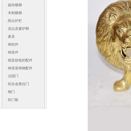
.
旋转楼梯
.
木制楼梯
.
阳台护栏
.
花台及窗护网
.
家具
.
铸铝件
.
铸造件
.
锁及铰链的配件
.
铸造装饰物配件
.
法国门
.
铝合金推拉门
.
钢门
.
铝门板