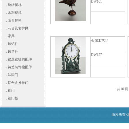
DW161
.
旋转楼梯
.
木制楼梯
.
阳台护栏
.
花台及窗护网
.
家具
金属工艺品
.
铸铝件
.
铸造件
DW157
.
锁及铰链的配件
.
铸造装饰物配件
.
法国门
.
铝合金推拉门
共16 页 
.
钢门
.
铝门板
版权所有:烟台