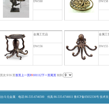
DW160
DW158
金属工艺品
金属工
DW156
DW155
页次:9/16 页
首页
上一页
8
9
10
11
12
下一页
尾页
转到
斗元金属 电话:86-535-6746500 传真:86-535-6746611 鲁ICP备05032336号 技